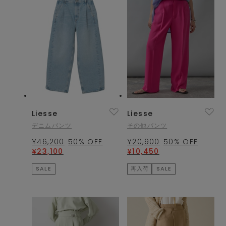
Liesse
Liesse
デニムパンツ
その他パンツ
¥46,200
50
% OFF
¥20,900
50
% OFF
¥23,100
¥10,450
SALE
再入荷
SALE