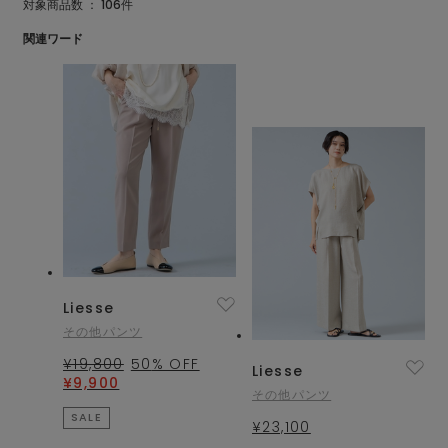
対象商品数 ：
106
件
関連ワード
Liesse
その他パンツ
¥19,800
50
% OFF
Liesse
¥9,900
その他パンツ
SALE
¥23,100