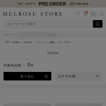
0
注目ワード：
セットアップアイテム
SELECT
TOP
全商品
Liesse
ファッション雑貨
サングラス
3
対象商品数 ：
件
絞り込む
おすすめ順