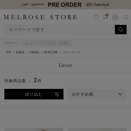
0
注目ワード：
セットアップアイテム
SELECT
TOP
全商品
Liesse
財布/小物
コインケース
2
対象商品数 ：
件
絞り込む
おすすめ順