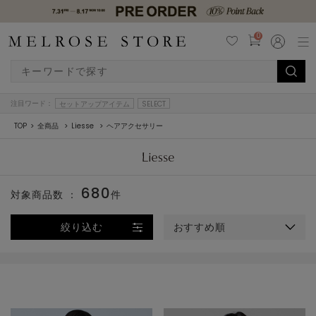
0
注目ワード：
セットアップアイテム
SELECT
TOP
全商品
Liesse
ヘアアクセサリー
680
対象商品数 ：
件
絞り込む
おすすめ順