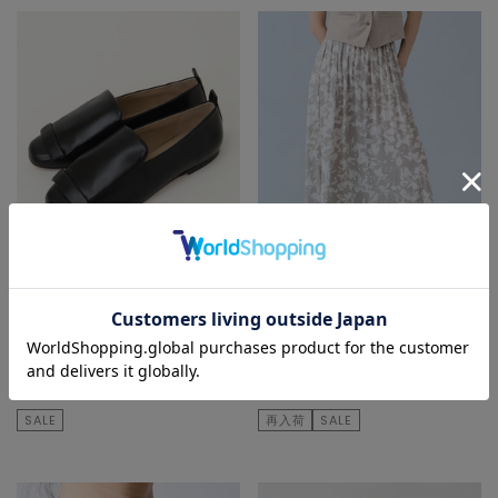
Liesse
Liesse
その他シューズ
スカート
¥35,200
50
% OFF
¥29,700
50
% OFF
¥17,600
¥14,850
SALE
再入荷
SALE