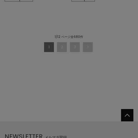
1/12 ページ全680件
1
2
3
NEWSLETTER
メルマガ登録