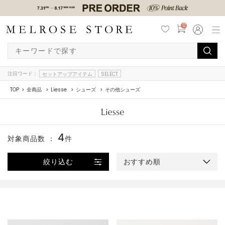
0
注目ワード：
セットアップアイテム
SELECT
TOP
全商品
Liesse
シューズ
その他シューズ
4
対象商品数 ：
件
絞り込む
おすすめ順