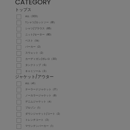
CATEGORY
トップス
ALL（303）
Tシャツ/カットソー（81）
シャツ/ブラウス（85）
ニット/セーター（80）
ベスト（14）
パーカー（2）
スウェット（2）
カーディガン/ボレロ（30）
タンクトップ（6）
キャミソール（3）
ジャケット/アウター
ALL（41）
テーラードジャケット（17）
ノーカラージャケット（8）
デニムジャケット（4）
ブルゾン（1）
ダウンジャケット/コート（2）
トレンチコート（3）
マウンテンパーカー（1）