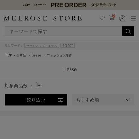
0
注目ワード：
セットアップアイテム
SELECT
TOP
全商品
Liesse
ファッション雑貨
1
対象商品数 ：
件
絞り込む
おすすめ順