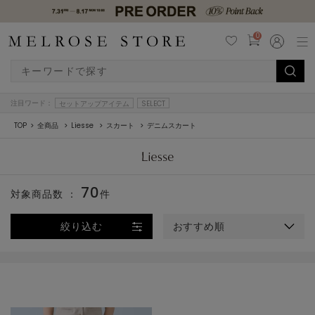
0
注目ワード：
セットアップアイテム
SELECT
TOP
全商品
Liesse
スカート
デニムスカート
70
対象商品数 ：
件
絞り込む
おすすめ順