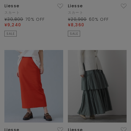
Liesse
Liesse
スカート
スカート
¥30,800
70
% OFF
¥20,900
60
% OFF
¥9,240
¥8,360
SALE
SALE
Liesse
Liesse