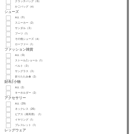
クラッチバッグ（6）
かごバッグ（4）
シューズ
ALL（11）
スニーカー（2）
サンダル（3）
ブーツ（1）
その他シューズ（4）
ローファー（1）
ファッション雑貨
ALL（9）
ストール/ショール（1）
ベルト（3）
サングラス（3）
折りたたみ傘（2）
財布/小物
ALL（2）
キーホルダー（2）
アクセサリー
ALL（29）
ネックレス（26）
ピアス（両耳用）（1）
イヤリング（1）
ブレスレット（1）
レッグウェア