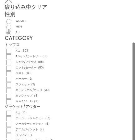
絞り込み中
クリア
性別
WOMEN
MEN
ALL
CATEGORY
トップス
ALL（303）
Tシャツ/カットソー（81）
シャツ/ブラウス（85）
ニット/セーター（80）
ベスト（14）
パーカー（2）
スウェット（2）
カーディガン/ボレロ（30）
タンクトップ（6）
キャミソール（3）
ジャケット/アウター
ALL（41）
テーラードジャケット（17）
ノーカラージャケット（8）
デニムジャケット（4）
ブルゾン（1）