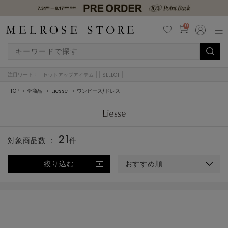
0
注目ワード：
セットアップアイテム
SELECT
TOP
全商品
Liesse
ワンピース/ドレス
21
対象商品数 ：
件
絞り込む
おすすめ順