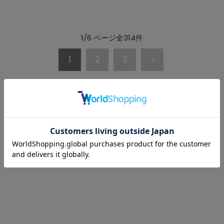
1/6 ページ全314件
1
2
3