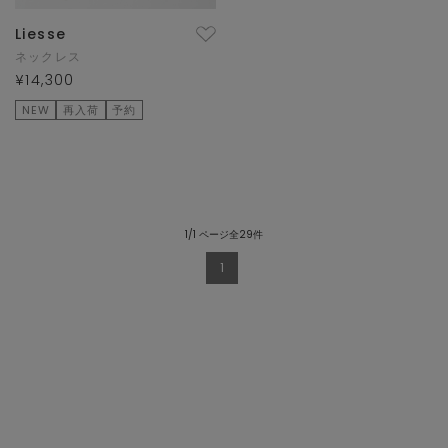
Liesse
ネックレス
¥14,300
NEW
再入荷
予約
1/1 ページ全29件
1