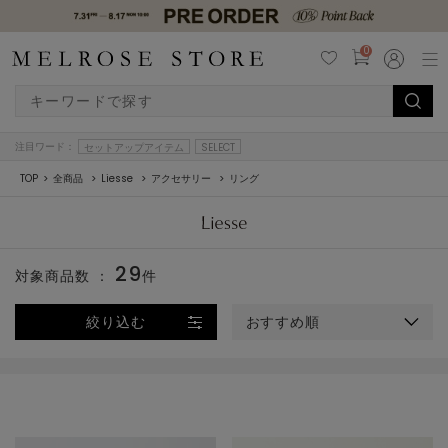
0
注目ワード：
セットアップアイテム
SELECT
TOP
全商品
Liesse
アクセサリー
リング
29
対象商品数 ：
件
絞り込む
おすすめ順