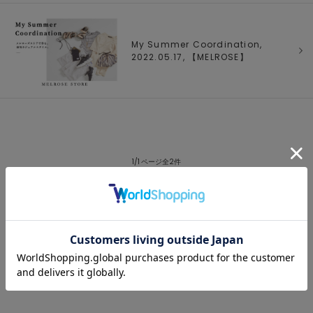
My Summer Coordination,
2022.05.17, 【
MELROSE
】
1/1 ページ全2件
1