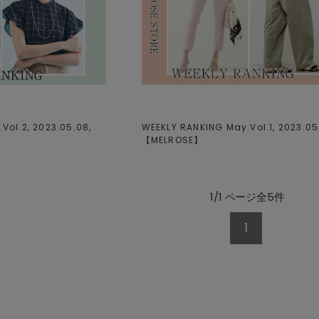
Vol.2, 2023.05.08,
WEEKLY RANKING May.Vol.1, 2023.05
【
MELROSE
】
1/1 ページ全5件
1