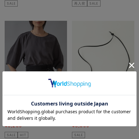
SALE
再入荷
SALE
Liesse
Liesse
シャツ/ブラウス
ネックレス
¥16,500
50
% OFF
¥17,600
50
% OFF
¥8,250
¥8,800
SALE
HIT
SALE