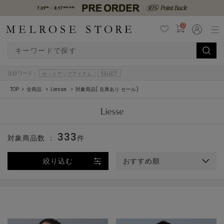
0
注目ワード：
セットアップアイテム
SELECT
TOP
全商品
Liesse
対象商品( 在庫あり セール)
333
対象商品数 ：
件
絞り込む
おすすめ順