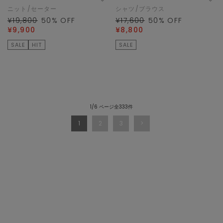
ニット/セーター
シャツ/ブラウス
¥19,800
50
% OFF
¥17,600
50
% OFF
¥9,900
¥8,800
SALE
HIT
SALE
1/6 ページ全333件
1
2
3