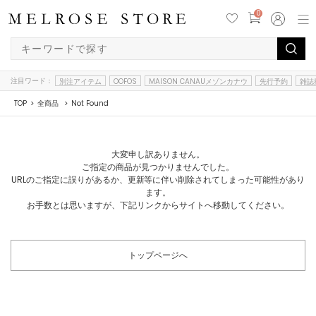
0
注目ワード：
別注アイテム
OOFOS
MAISON CANAUメゾンカナウ
先行予約
雑誌
TOP
全商品
Not Found
大変申し訳ありません。
ご指定の商品が見つかりませんでした。
URLのご指定に誤りがあるか、更新等に伴い削除されてしまった可能性があり
ます。
お手数とは思いますが、下記リンクからサイトへ移動してください。
トップページへ