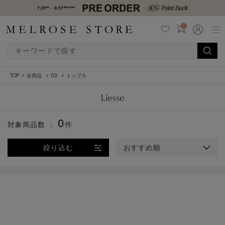
0
TOP
全商品
03
トップス
0
対象商品数 ：
件
絞り込む
おすすめ順