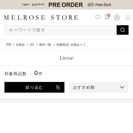
0
TOP
全商品
03
新作一覧
対象商品( 在庫あり )
0
対象商品数 ：
件
絞り込む
おすすめ順