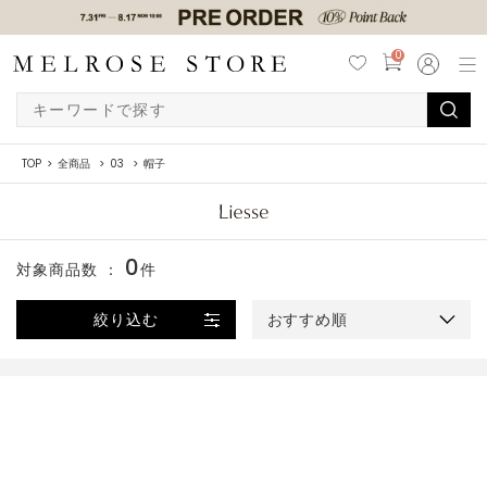
0
TOP
全商品
03
帽子
0
対象商品数 ：
件
絞り込む
おすすめ順