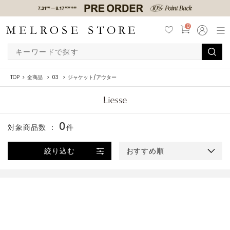
0
TOP
全商品
03
ジャケット/アウター
0
対象商品数 ：
件
絞り込む
おすすめ順