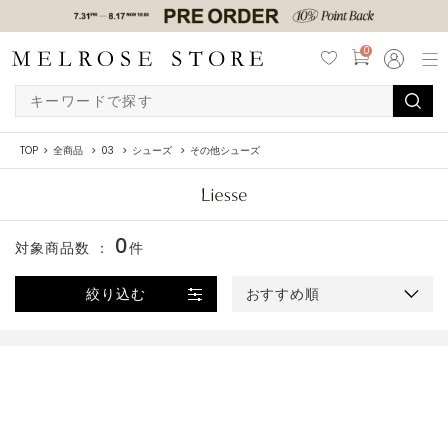
0
TOP
全商品
03
シューズ
その他シューズ
0
対象商品数 ：
件
絞り込む
おすすめ順