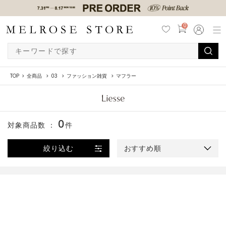
0
TOP
全商品
03
ファッション雑貨
マフラー
0
対象商品数 ：
件
絞り込む
おすすめ順