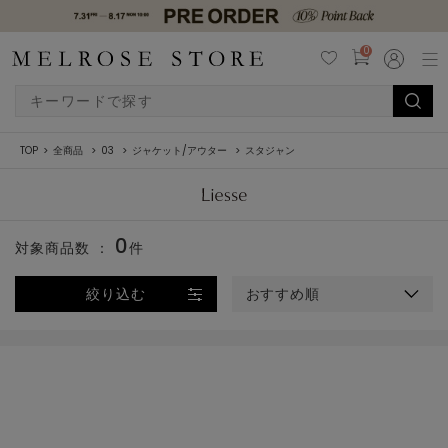
0
TOP
全商品
03
ジャケット/アウター
スタジャン
0
対象商品数 ：
件
絞り込む
おすすめ順