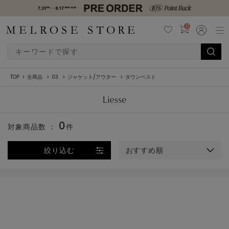
0
TOP
全商品
03
ジャケット/アウター
ダウンベスト
0
対象商品数 ：
件
絞り込む
おすすめ順