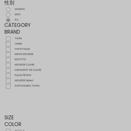
性別
WOMEN
MEN
ALL
CATEGORY
BRAND
TIARA
Liesse
martinique
MEN'S MELROSE
SOFFITTO
MELROSE CLAIRE
LOGEMENT DE CLAIRE
PLAIN PEOPLE
MELROSE Select
SUSTAINABLE THINK.
SIZE
COLOR
ホワイト