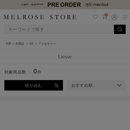
0
TOP
全商品
03
アクセサリー
0
対象商品数 ：
件
絞り込む
おすすめ順