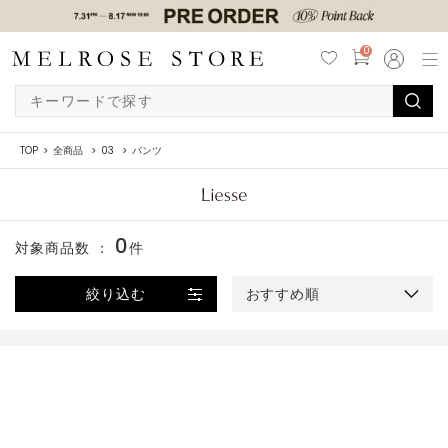
0
TOP
全商品
03
パンツ
0
対象商品数 ：
件
絞り込む
おすすめ順