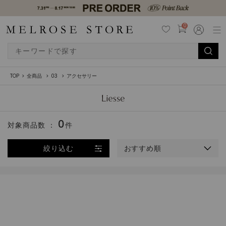
0
TOP
全商品
03
アクセサリー
0
対象商品数 ：
件
絞り込む
おすすめ順