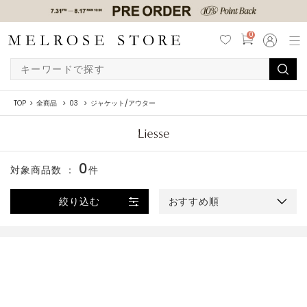
0
TOP
全商品
03
ジャケット/アウター
0
対象商品数 ：
件
絞り込む
おすすめ順