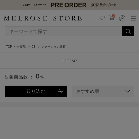
0
TOP
全商品
03
ファッション雑貨
0
対象商品数 ：
件
絞り込む
おすすめ順