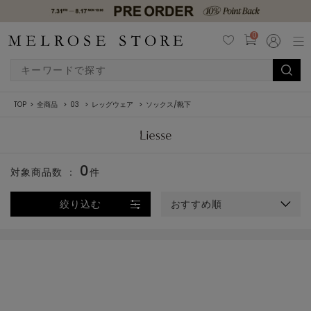
0
TOP
全商品
03
レッグウェア
ソックス/靴下
0
対象商品数 ：
件
絞り込む
おすすめ順