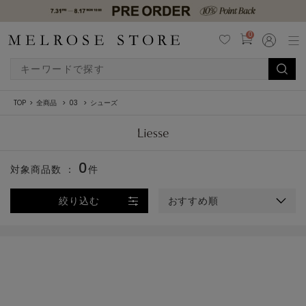
0
TOP
全商品
03
シューズ
0
対象商品数 ：
件
絞り込む
おすすめ順