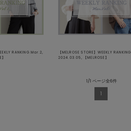
KLY RANKING.Mar.2,
【MELROSE STORE】WEEKLY RANKING.
E
】
2024.03.05, 【
MELROSE
】
1/1 ページ全6件
1