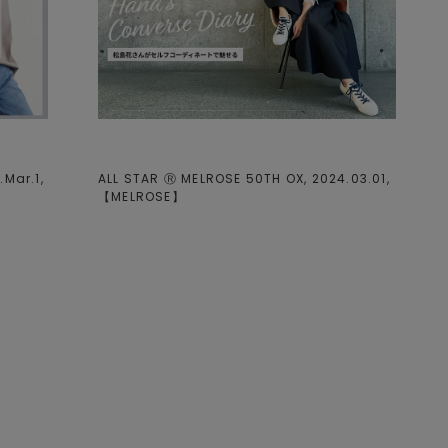
Mar.1,
ALL STAR Ⓡ MELROSE 50TH OX, 2024.03.01,
【
MELROSE
】