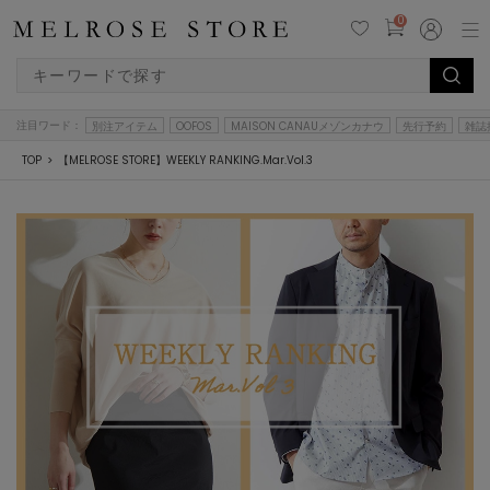
0
注目ワード：
別注アイテム
OOFOS
MAISON CANAUメゾンカナウ
先行予約
雑誌
TOP
【MELROSE STORE】WEEKLY RANKING.Mar.Vol.3