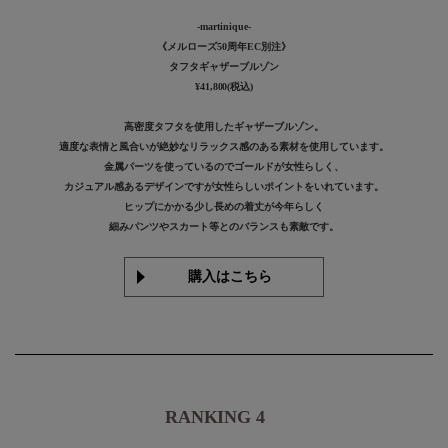
-martinique-
《メルローズ50周年EC別注》
タフタギャザーブルゾン
¥41,800(税込)
高密度タフタを使用したギャザーブルゾン。
適度な表情と風合いが絶妙なリラックス感のある素材を使用しています。
金属パーツを使っているのでゴールドが女性らしく、
カジュアル感あるデザインですが女性らしいポイントをいれています。
ヒップにかかる少し長めの着丈が今年らしく
細みパンツやスカート等とのバランスも素敵です。
購入はこちら
RANKING 4