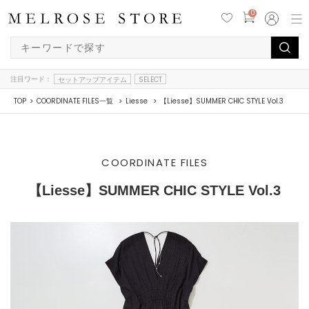
0
注目ワード：
セットアップアイテム
SELECT
TOP
COORDINATE FILES一覧
Liesse
【Liesse】SUMMER CHIC STYLE Vol.3
COORDINATE FILES
【Liesse】SUMMER CHIC STYLE Vol.3