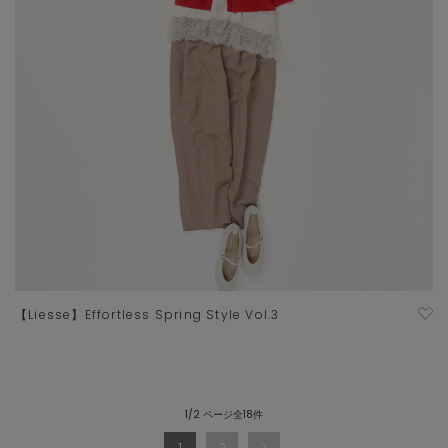
【Liesse】Effortless Spring Style Vol.3
1/2 ページ全18件
1
2