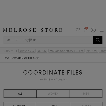
0
注目ワード：
別注アイテム
OOFOS
MAISON CANAUメゾンカナウ
先行予約
雑誌
TOP
COORDINATE FILES一覧
COORDINATE FILES
コーディネートファイルズ
ALL
WOMEN
MEN