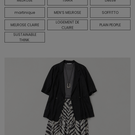
MELROSE
TIARA
Liesse
martinique
MEN’S MELROSE
SOFFITTO
LOGEMENT DE
MELROSE CLAIRE
PLAIN PEOPLE
CLAIRE
SUSTAINABLE
THINK.