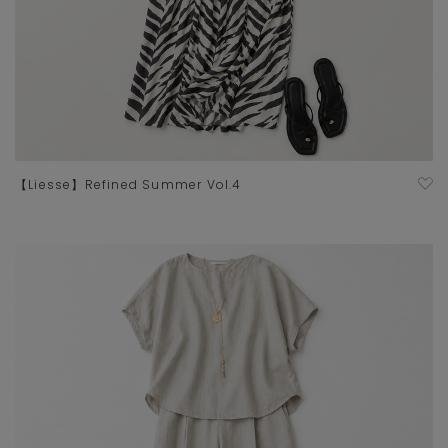
【Liesse】Refined Summer Vol.4