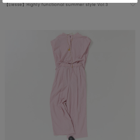
【Liesse】Highly functional summer style Vol.3