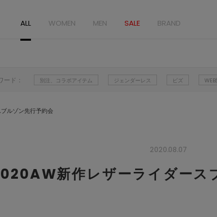
ALL
WOMEN
MEN
SALE
BRAND
ワード：
別注、コラボアイテム
ジェンダーレス
ビズ
WE
スブルゾン先行予約会
2020.08.07
2020AW新作レザーライダー