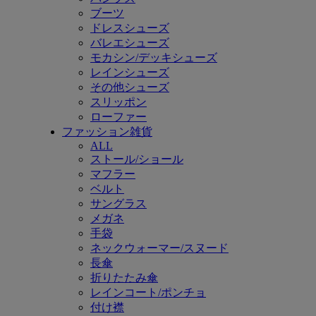
ブーツ
ドレスシューズ
バレエシューズ
モカシン/デッキシューズ
レインシューズ
その他シューズ
スリッポン
ローファー
ファッション雑貨
ALL
ストール/ショール
マフラー
ベルト
サングラス
メガネ
手袋
ネックウォーマー/スヌード
長傘
折りたたみ傘
レインコート/ポンチョ
付け襟