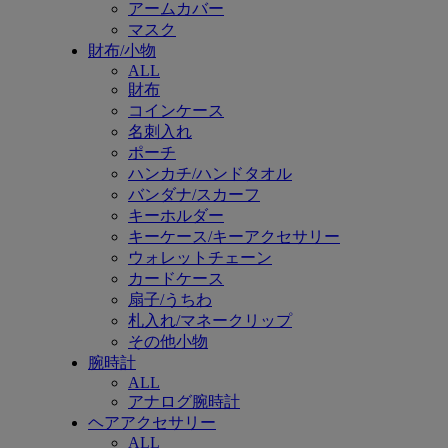
アームカバー
マスク
財布/小物
ALL
財布
コインケース
名刺入れ
ポーチ
ハンカチ/ハンドタオル
バンダナ/スカーフ
キーホルダー
キーケース/キーアクセサリー
ウォレットチェーン
カードケース
扇子/うちわ
札入れ/マネークリップ
その他小物
腕時計
ALL
アナログ腕時計
ヘアアクセサリー
ALL