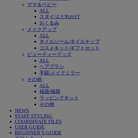
ママ＆ベビー
ALL
スタイ/よだれかけ
おくるみ
メイクアップ
ALL
ネイルシール/ネイルチップ
コスメキット/ギフトセット
ビューティーグッズ
ALL
ヘアブラシ
手鏡/メイクミラー
その他
ALL
福袋/福箱
ラッピングキット
その他
NEWS
STAFF STYLING
COORDINATE FILES
USER GUIDE
BEGINNER’S GUIDE