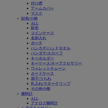
付け襟
アームカバー
マスク
財布/小物
ALL
財布
コインケース
名刺入れ
ポーチ
ハンカチ/ハンドタオル
バンダナ/スカーフ
キーホルダー
キーケース/キーアクセサリー
ウォレットチェーン
カードケース
扇子/うちわ
札入れ/マネークリップ
その他小物
腕時計
ALL
アナログ腕時計