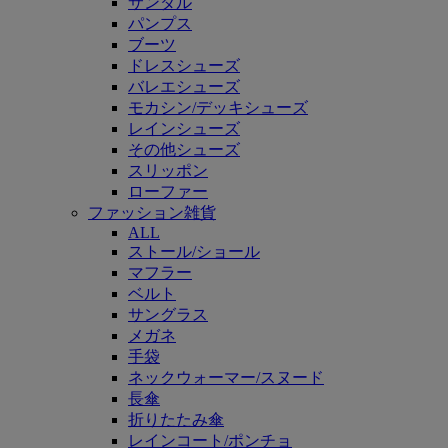
サンダル
パンプス
ブーツ
ドレスシューズ
バレエシューズ
モカシン/デッキシューズ
レインシューズ
その他シューズ
スリッポン
ローファー
ファッション雑貨
ALL
ストール/ショール
マフラー
ベルト
サングラス
メガネ
手袋
ネックウォーマー/スヌード
長傘
折りたたみ傘
レインコート/ポンチョ