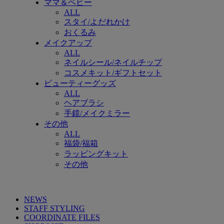
ママ＆ベビー
ALL
スタイ/よだれかけ
おくるみ
メイクアップ
ALL
ネイルシール/ネイルチップ
コスメキット/ギフトセット
ビューティーグッズ
ALL
ヘアブラシ
手鏡/メイクミラー
その他
ALL
福袋/福箱
ラッピングキット
その他
NEWS
STAFF STYLING
COORDINATE FILES