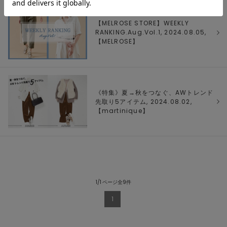
【MELROSE STORE】WEEKLY
RANKING.Aug.Vol.1, 2024.08.05,
【
MELROSE
】
《特集》夏→秋をつなぐ、AWトレンド
先取り5アイテム, 2024.08.02,
【
martinique
】
1/1 ページ全9件
1