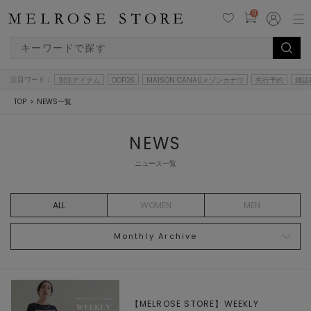
0
注目ワード：
別注アイテム
OOFOS
MAISON CANAUメゾンカナウ
先行予約
雑誌
TOP
NEWS一覧
NEWS
ニュース一覧
ALL
WOMEN
MEN
Monthly Archive
【MELROSE STORE】WEEKLY