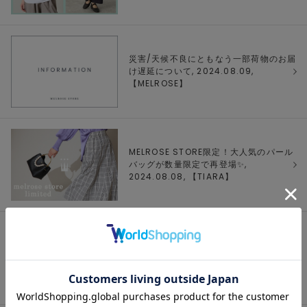
災害/天候不良にともなう一部荷物のお届
け遅延について, 2024.08.09,
【
MELROSE
】
MELROSE STORE限定！大人気のパール
バッグが数量限定で再登場✨,
2024.08.08, 【
TIARA
】
MELROSE STORE限定！人気のプリント
Tシャツが数量限定復活✨, 2024.08.08,
【
Liesse
】