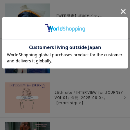
【WEB限定】復刻アイテム,
2025.09.10, 【
PLAIN PEOPLE
】
2025AW シーズンヴィジュアル公開,
2025.09.10, 【
SOFFITTO
】
25th site「INTERVIEW for JOURNEY
VOL.01」公開, 2025.09.04,
【
martinique
】