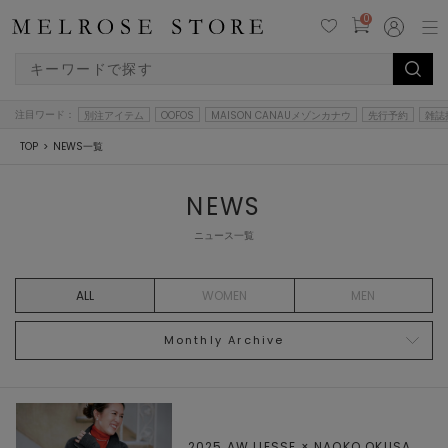
0
注目ワード：
別注アイテム
OOFOS
MAISON CANAUメゾンカナウ
先行予約
雑誌
TOP
NEWS一覧
NEWS
ニュース一覧
ALL
WOMEN
MEN
Monthly Archive
2025 AW LIESSE × NAOKO OKUSA,