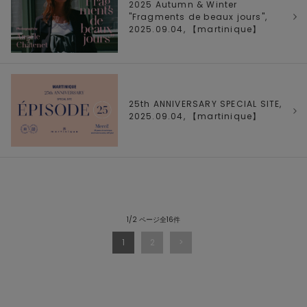
2025 Autumn & Winter
"Fragments de beaux jours",
2025.09.04, 【
martinique
】
25th ANNIVERSARY SPECIAL SITE,
2025.09.04, 【
martinique
】
1/2 ページ全16件
1
2