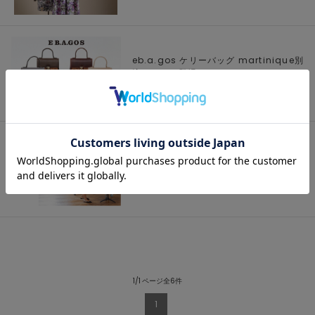
eb.a.gos ケリーバッグ martinique別
注カラーも登場！, 2020.09.02,
【
martinique
】
MADISONBLUE×martinique 20th
Anniversary Exclusive, 2020.09.01,
【
martinique
】
1/1 ページ全6件
1