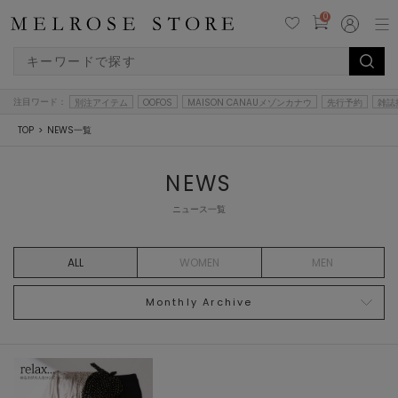
0
注目ワード：
別注アイテム
OOFOS
MAISON CANAUメゾンカナウ
先行予約
雑誌
TOP
NEWS一覧
NEWS
ニュース一覧
ALL
WOMEN
MEN
Monthly Archive