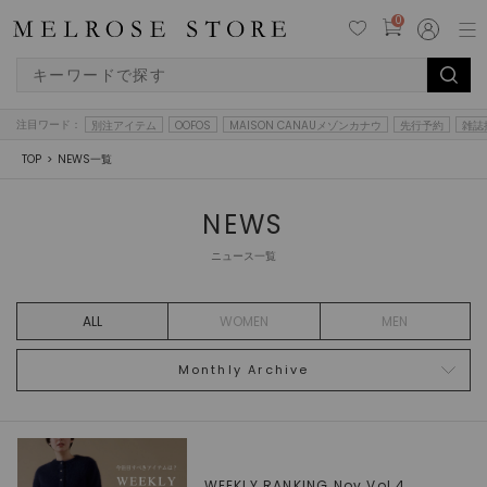
0
注目ワード：
別注アイテム
OOFOS
MAISON CANAUメゾンカナウ
先行予約
雑誌
TOP
NEWS一覧
NEWS
ニュース一覧
ALL
WOMEN
MEN
Monthly Archive
WEEKLY RANKING.Nov.Vol.4,