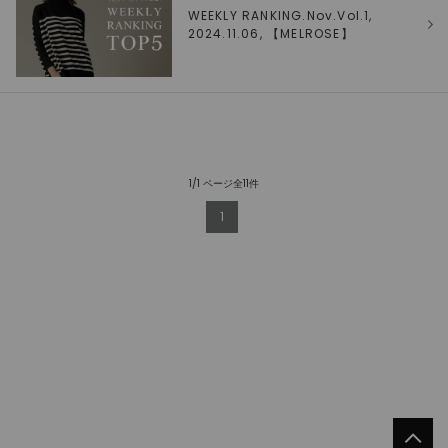
WEEKLY RANKING.Nov.Vol.1,
2024.11.06, 【
MELROSE
】
1/1 ページ全11件
1