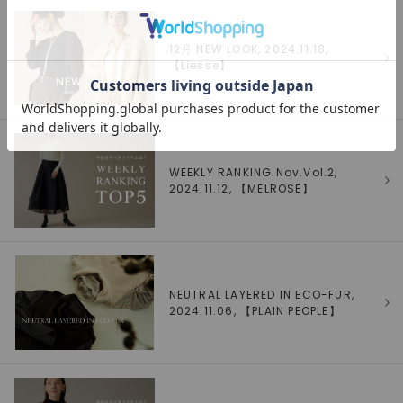
12月 NEW LOOK, 2024.11.18,
【
Liesse
】
WEEKLY RANKING.Nov.Vol.2,
2024.11.12, 【
MELROSE
】
NEUTRAL LAYERED IN ECO-FUR,
2024.11.06, 【
PLAIN PEOPLE
】