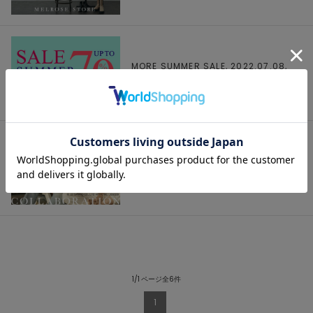
MORE SUMMER SALE, 2022.07.08,
【
MELROSE
】
【Soffitto】☆Little Twin
Stars×soffittoコラボレーション☆,
2022.07.01, 【
SOFFITTO
】
1/1 ページ全6件
1