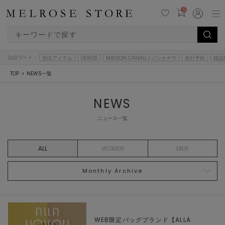
0
注目ワード：
別注アイテム
OOFOS
MAISON CANAUメゾンカナウ
先行予約
雑誌
TOP
NEWS一覧
NEWS
ニュース一覧
ALL
WOMEN
MEN
Monthly Archive
WEB限定バッグブランド【ALLA