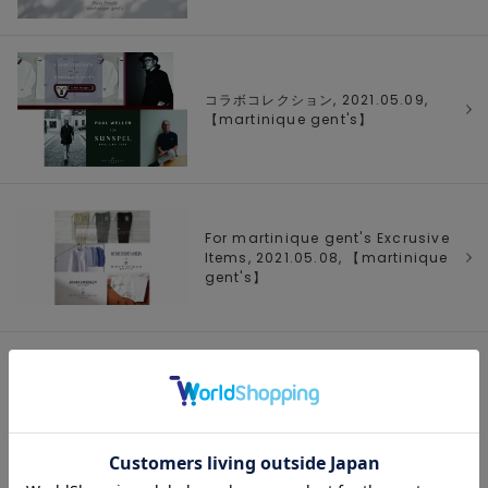
コラボコレクション, 2021.05.09,
【
martinique gent's
】
For martinique gent's Excrusive
Items, 2021.05.08, 【
martinique
gent's
】
1/1 ページ全3件
1