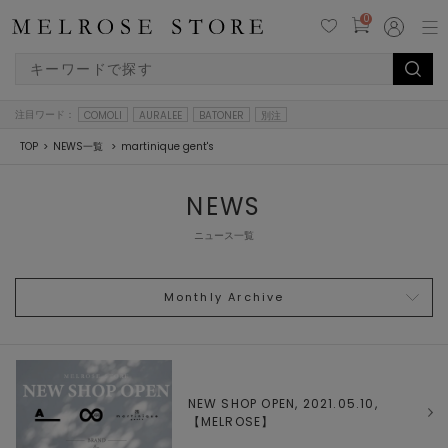
0
注目ワード：
COMOLI
AURALEE
BATONER
別注
TOP
NEWS一覧
martinique gent's
NEWS
ニュース一覧
Monthly Archive
NEW SHOP OPEN, 2021.05.10,
【
MELROSE
】