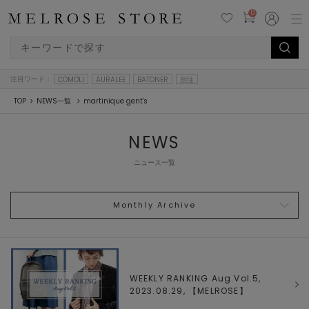
0
注目ワード：
COMOLI
AURALEE
BATONER
別注
TOP
NEWS一覧
martinique gent's
NEWS
ニュース一覧
Monthly Archive
WEEKLY RANKING Aug.Vol.5,
2023.08.29, 【
MELROSE
】