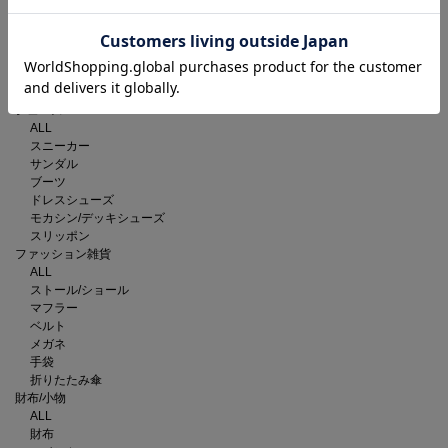
ショルダーバッグ
トートバッグ
バックパック/リュック
ボディバッグ/ウエストポーチ
ハンドバッグ
クラッチバッグ
シューズ
ALL
スニーカー
サンダル
ブーツ
ドレスシューズ
モカシン/デッキシューズ
スリッポン
ファッション雑貨
ALL
ストール/ショール
マフラー
ベルト
メガネ
手袋
折りたたみ傘
財布/小物
ALL
財布