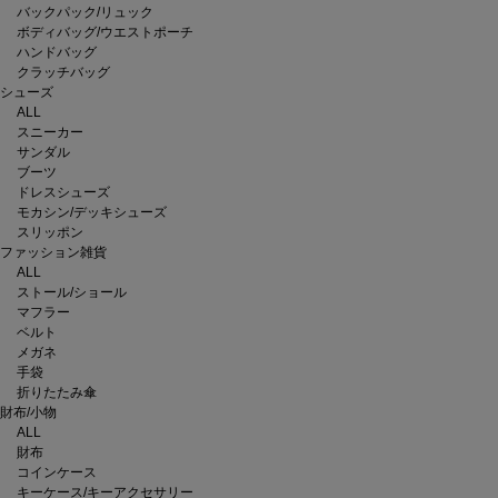
バックパック/リュック
ボディバッグ/ウエストポーチ
ハンドバッグ
クラッチバッグ
シューズ
ALL
スニーカー
サンダル
ブーツ
ドレスシューズ
モカシン/デッキシューズ
スリッポン
ファッション雑貨
ALL
ストール/ショール
マフラー
ベルト
メガネ
手袋
折りたたみ傘
財布/小物
ALL
財布
コインケース
キーケース/キーアクセサリー