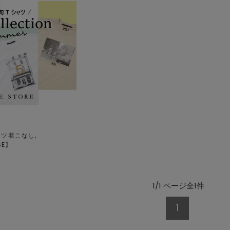
ツ着こなし,
SE
】
1/1 ページ全1件
1