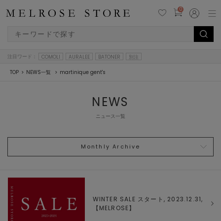
0
注目ワード：
COMOLI
AURALEE
BATONER
別注
TOP
NEWS一覧
martinique gent's
NEWS
ニュース一覧
Monthly Archive
WINTER SALE スタート, 2023.12.31,
【
MELROSE
】