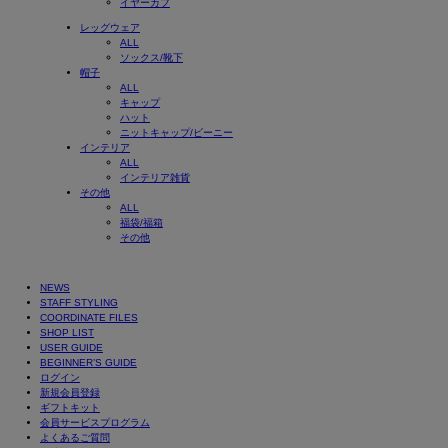
イヤーカフ
レッグウェア
ALL
ソックス/靴下
帽子
ALL
キャップ
ハット
ニットキャップ/ビーニー
インテリア
ALL
インテリア雑貨
その他
ALL
福袋/福箱
その他
NEWS
STAFF STYLING
COORDINATE FILES
SHOP LIST
USER GUIDE
BEGINNER’S GUIDE
ログイン
新規会員登録
ギフトキット
会員サービスプログラム
よくあるご質問