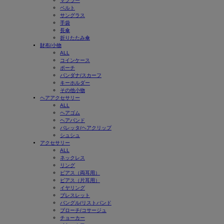
マフラー
ベルト
サングラス
手袋
長傘
折りたたみ傘
財布/小物
ALL
コインケース
ポーチ
バンダナ/スカーフ
キーホルダー
その他小物
ヘアアクセサリー
ALL
ヘアゴム
ヘアバンド
バレッタ/ヘアクリップ
シュシュ
アクセサリー
ALL
ネックレス
リング
ピアス（両耳用）
ピアス（片耳用）
イヤリング
ブレスレット
バングル/リストバンド
ブローチ/コサージュ
チョーカー