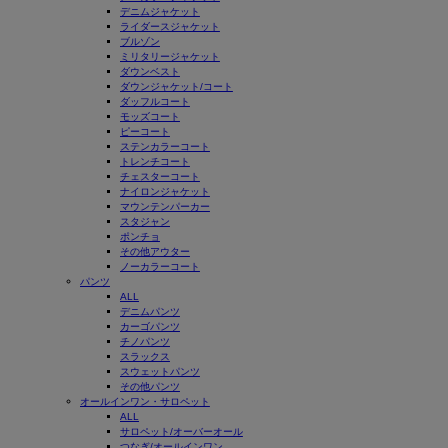
デニムジャケット
ライダースジャケット
ブルゾン
ミリタリージャケット
ダウンベスト
ダウンジャケット/コート
ダッフルコート
モッズコート
ピーコート
ステンカラーコート
トレンチコート
チェスターコート
ナイロンジャケット
マウンテンパーカー
スタジャン
ポンチョ
その他アウター
ノーカラーコート
パンツ
ALL
デニムパンツ
カーゴパンツ
チノパンツ
スラックス
スウェットパンツ
その他パンツ
オールインワン・サロペット
ALL
サロペット/オーバーオール
つなぎ/オールインワン