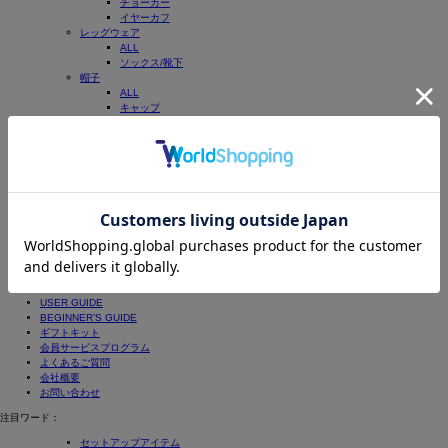
チョーカー
イヤーカフ
レッグウェア
ALL
ソックス/靴下
帽子
ALL
キャップ
ハット
ニットキャップ/ビーニー
インテリア
ALL
インテリア雑貨
その他
ALL
福袋/福箱
その他
NEWS
STAFF STYLING
COORDINATE FILES
USER GUIDE
BEGINNER’S GUIDE
ギフトキット
会員サービスプログラム
よくあるご質問
会社概要
お問い合わせ
注目ワード：
セットアップアイテム