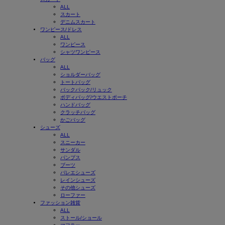
ALL
スカート
デニムスカート
ワンピース/ドレス
ALL
ワンピース
シャツワンピース
バッグ
ALL
ショルダーバッグ
トートバッグ
バックパック/リュック
ボディバッグ/ウエストポーチ
ハンドバッグ
クラッチバッグ
かごバッグ
シューズ
ALL
スニーカー
サンダル
パンプス
ブーツ
バレエシューズ
レインシューズ
その他シューズ
ローファー
ファッション雑貨
ALL
ストール/ショール