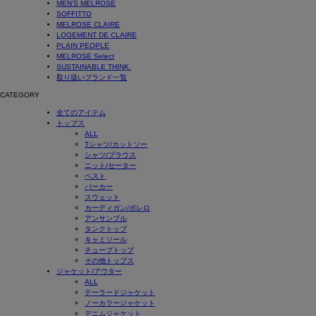
MEN'S MELROSE
SOFFITTO
MELROSE CLAIRE
LOGEMENT DE CLAIRE
PLAIN PEOPLE
MELROSE Select
SUSTAINABLE THINK.
取り扱いブランド一覧
CATEGORY
全てのアイテム
トップス
ALL
Tシャツ/カットソー
シャツ/ブラウス
ニット/セーター
ベスト
パーカー
スウェット
カーディガン/ボレロ
アンサンブル
タンクトップ
キャミソール
チューブトップ
その他トップス
ジャケット/アウター
ALL
テーラードジャケット
ノーカラージャケット
デニムジャケット