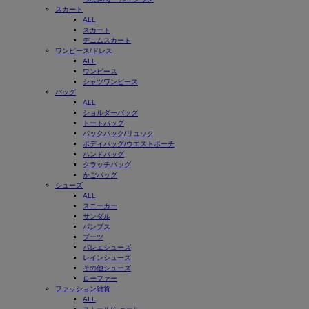
スカート
ALL
スカート
デニムスカート
ワンピース/ドレス
ALL
ワンピース
シャツワンピース
バッグ
ALL
ショルダーバッグ
トートバッグ
バックパック/リュック
ボディバッグ/ウエストポーチ
ハンドバッグ
クラッチバッグ
かごバッグ
シューズ
ALL
スニーカー
サンダル
パンプス
ブーツ
バレエシューズ
レインシューズ
その他シューズ
ローファー
ファッション雑貨
ALL