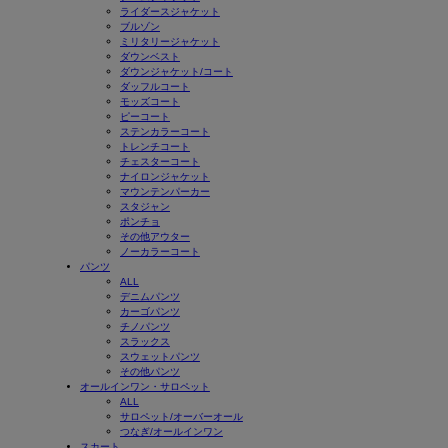
ライダースジャケット
ブルゾン
ミリタリージャケット
ダウンベスト
ダウンジャケット/コート
ダッフルコート
モッズコート
ピーコート
ステンカラーコート
トレンチコート
チェスターコート
ナイロンジャケット
マウンテンパーカー
スタジャン
ポンチョ
その他アウター
ノーカラーコート
パンツ
ALL
デニムパンツ
カーゴパンツ
チノパンツ
スラックス
スウェットパンツ
その他パンツ
オールインワン・サロペット
ALL
サロペット/オーバーオール
つなぎ/オールインワン
スカート