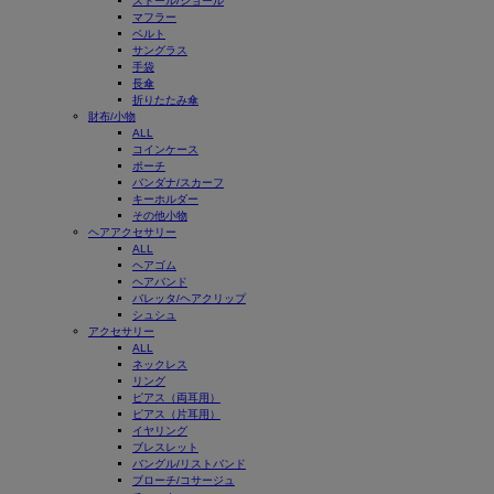
ストール/ショール
マフラー
ベルト
サングラス
手袋
長傘
折りたたみ傘
財布/小物
ALL
コインケース
ポーチ
バンダナ/スカーフ
キーホルダー
その他小物
ヘアアクセサリー
ALL
ヘアゴム
ヘアバンド
バレッタ/ヘアクリップ
シュシュ
アクセサリー
ALL
ネックレス
リング
ピアス（両耳用）
ピアス（片耳用）
イヤリング
ブレスレット
バングル/リストバンド
ブローチ/コサージュ