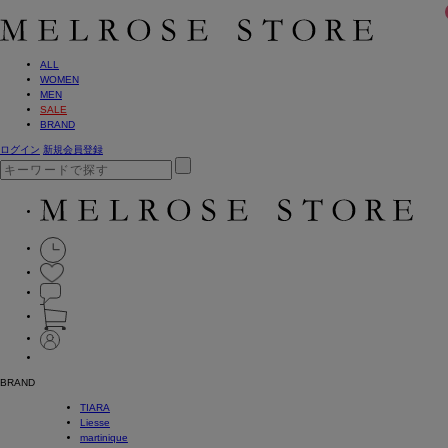
ALL
WOMEN
MEN
SALE
BRAND
ログイン
新規会員登録
BRAND
TIARA
Liesse
martinique