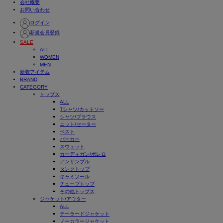
会社概要
お問い合わせ
ログイン
新規会員登録
SALE
ALL
WOMEN
MEN
新着アイテム
BRAND
CATEGORY
トップス
ALL
Tシャツ/カットソー
シャツ/ブラウス
ニット/セーター
ベスト
パーカー
スウェット
カーディガン/ボレロ
アンサンブル
タンクトップ
キャミソール
チューブトップ
その他トップス
ジャケット/アウター
ALL
テーラードジャケット
ノーカラージャケット