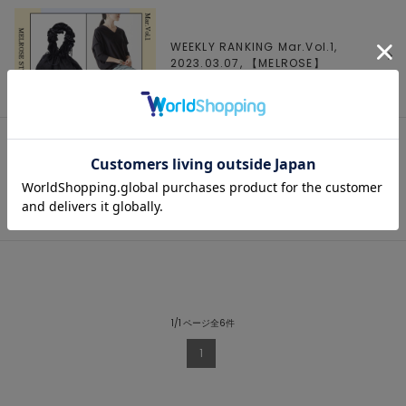
WEEKLY RANKING Mar.Vol.1,
2023.03.07, 【
MELROSE
】
モデル【石井亜美さん】がMELROSE
STORE内の商品をYouTubeで紹介！,
2023.03.03, 【
MELROSE
】
1/1 ページ全6件
1